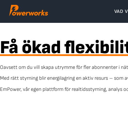
Skip
to
VAD V
content
Få ökad flexibil
Oavsett om du vill skapa utrymme för fler abonnenter i näte
Med rätt styrning blir energilagring en aktiv resurs – som 
EmPower, vår egen plattform för realtidsstyrning, analys oc