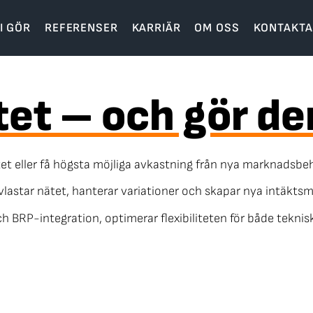
I GÖR
REFERENSER
KARRIÄR
OM OSS
KONTAKTA
itet – och gör d
t eller få högsta möjliga avkastning från nya marknadsbehov
avlastar nätet, hanterar variationer och skapar nya intäktsm
h BRP-integration, optimerar flexibiliteten för både teknis