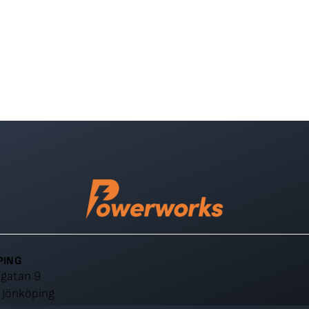
PING
igatan 9
 Jönköping