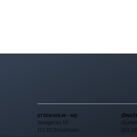
STOCKHOLM - HQ
JÖNKÖ
Vasagatan 10
Gjuter
111 20 Stockholm
553 18