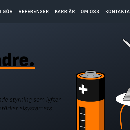
I GÖR
REFERENSER
KARRIÄR
OM OSS
KONTAKTA
ndre.
de styrning som lyfter
 stärker elsystemets