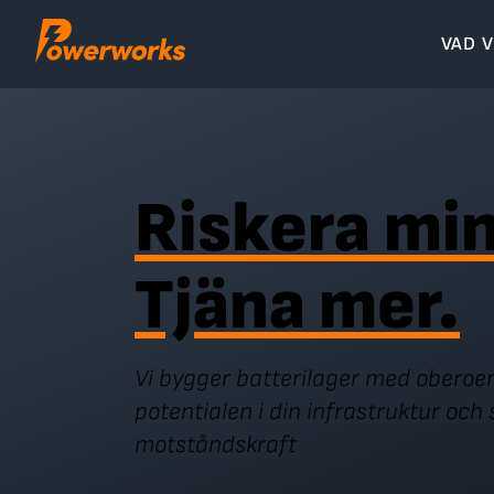
Skip
to
VAD V
content
Riskera mi
Tjäna mer.
Vi bygger batterilager med oberoen
potentialen i din infrastruktur och
motståndskraft