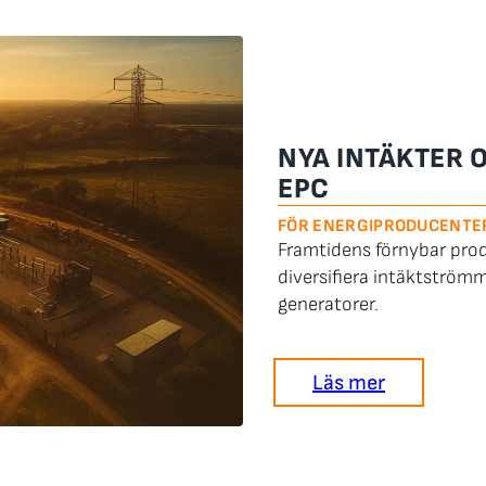
NYA INTÄKTER 
EPC
FÖR ENERGIPRODUCENTE
Framtidens förnybar prod
diversifiera intäktström
generatorer.
Läs mer