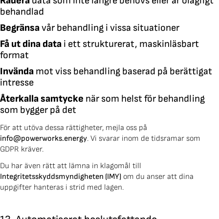
Radera
data som inte längre behövs eller är olagligt
behandlad
Begränsa
vår behandling i vissa situationer
Få ut dina data
i ett strukturerat, maskinläsbart
format
Invända
mot viss behandling baserad på berättigat
intresse
Återkalla samtycke
när som helst för behandling
som bygger på det
För att utöva dessa rättigheter, mejla oss på
info@powerworks.energy
. Vi svarar inom de tidsramar som
GDPR kräver.
Du har även rätt att lämna in klagomål till
Integritetsskyddsmyndigheten (IMY)
om du anser att dina
uppgifter hanteras i strid med lagen.