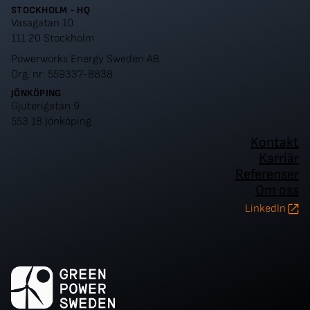
STOCKHOLM - HQ
Vasagatan 10
111 20 Stockholm
Powerworks Energy Sweden AB
Org. nr: 559337-8838
JÖNKÖPING
Gjuterigatan 9
553 18 Jönköping
Kontakt
Karriär
Referenser
Om oss
LinkedIn