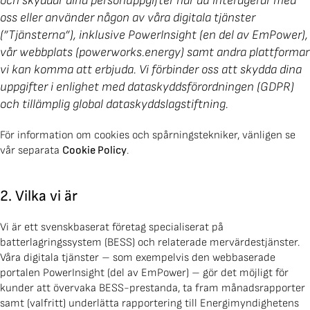
och skyddar dina personuppgifter när du interagerar med
oss eller använder någon av våra digitala tjänster
(”Tjänsterna”), inklusive PowerInsight (en del av EmPower),
vår webbplats (powerworks.energy) samt andra plattformar
vi kan komma att erbjuda. Vi förbinder oss att skydda dina
uppgifter i enlighet med dataskyddsförordningen (GDPR)
och tillämplig global dataskyddslagstiftning.
För information om cookies och spårningstekniker, vänligen se
vår separata
Cookie Policy
.
2. Vilka vi är
Vi är ett svenskbaserat företag specialiserat på
batterlagringssystem (BESS) och relaterade mervärdestjänster.
Våra digitala tjänster – som exempelvis den webbaserade
portalen PowerInsight (del av EmPower) – gör det möjligt för
kunder att övervaka BESS-prestanda, ta fram månadsrapporter
samt (valfritt) underlätta rapportering till Energimyndighetens