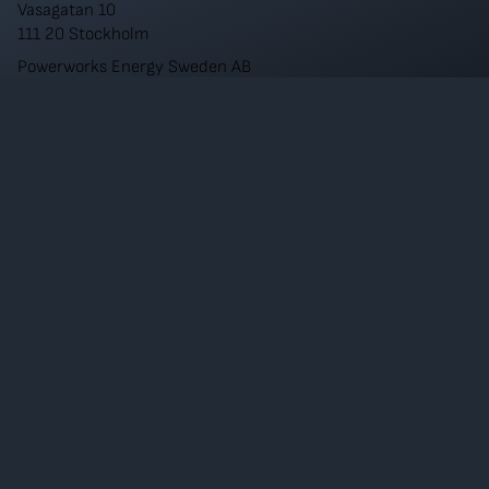
Vasagatan 10
111 20 Stockholm
Powerworks Energy Sweden AB
Org. nr: 559337-8838
JÖNKÖPING
Gjuterigatan 9
553 18 Jönköping
Kontakt
Karriär
Referenser
Om oss
LinkedIn